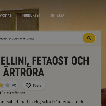
AVSMAT
PRODUKTER
OM ZETA
ellini, fetaost och
 ärtröra
Spara
(8)
12 ingredienser
bönsallad med härlig sälta från fetaost och