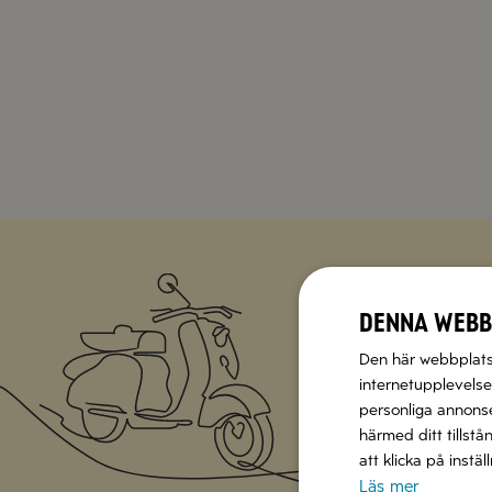
Denna webb
Den här webbplatse
Missa inte att vi har
internetupplevelse.
personliga annonser
härmed ditt tillstå
att klicka på instä
Läs mer