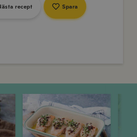
Nästa recept
Spara
Onsdag
Torsdag