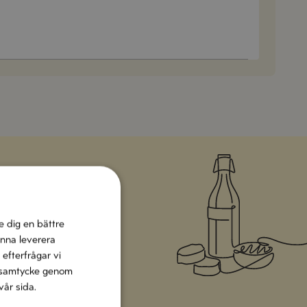
e dig en bättre
 helgen med italienska
unna leverera
 efterfrågar vi
tt samtycke genom
vår sida.