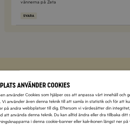
vännerna på Zeta
SVARA
Zetas populära nyhetsbrev
plats använder cookies
n använder Cookies som hjälper oss att anpassa vårt innehåll och g
 flera olika nyhetsbrev som förenklar vardagen och förgyller
 Vi använder även denna teknik till att samla in statistik och för att k
smaker.
 på andra webbplatser till dig. Eftersom vi värdesätter din integritet,
nd att använda denna teknik. Du kan alltid ändra eller dra tillbaka di
Prenumerera
llningsknapparna i denna cookie-banner eller kak-ikonen längst ner på 