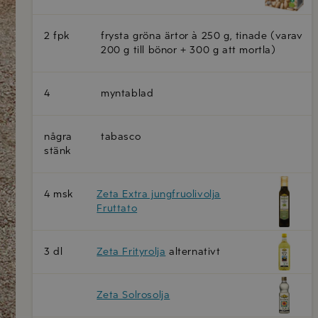
2 fpk
frysta gröna ärtor à 250 g, tinade (varav
200 g till bönor + 300 g att mortla)
4
myntablad
några
tabasco
stänk
4 msk
Zeta Extra jungfruolivolja
Fruttato
3 dl
Zeta Frityrolja
alternativt
Zeta Solrosolja