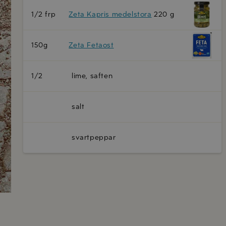
1/2 frp
Zeta Kapris medelstora
220 g
150g
Zeta Fetaost
1/2
lime, saften
salt
svartpeppar