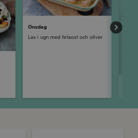
Onsdag
Lax i ugn med fetaost och oliver
Torsd
Pinsa 
och p