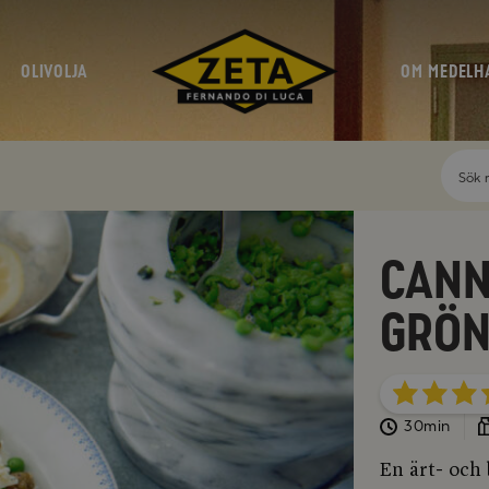
OLIVOLJA
OM MEDELH
Cann
grön
30min
En ärt- och 