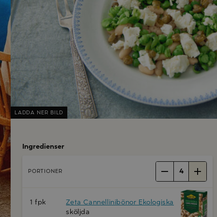
LADDA NER BILD
Ingredienser
4
PORTIONER
1 fpk
Zeta Cannellinibönor Ekologiska
sköljda