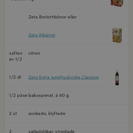
Zeta Borlottibönor eller
Zeta Kikärtor
saften
citron
av 1/2
1/2 dl
Zeta Extra jungfruolivolja Classico
1/2 påse
babyspenat, á 60 g
2 st
avokado, klyftade
2
salladslökar, strimlade