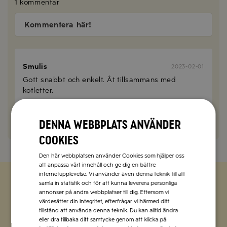
1 kommentar
Kommentera här!
Smulis
2023-02-01
Gott snabbt och enkelt. Åt tillsammans med
kotletter.
SVARA
Denna webbplats använder
cookies
Den här webbplatsen använder Cookies som hjälper oss
att anpassa vårt innehåll och ge dig en bättre
internetupplevelse. Vi använder även denna teknik till att
samla in statistik och för att kunna leverera personliga
annonser på andra webbplatser till dig. Eftersom vi
Zetas populära nyhetsbrev
värdesätter din integritet, efterfrågar vi härmed ditt
tillstånd att använda denna teknik. Du kan alltid ändra
Missa inte att vi har flera olika nyhetsbrev som
eller dra tillbaka ditt samtycke genom att klicka på