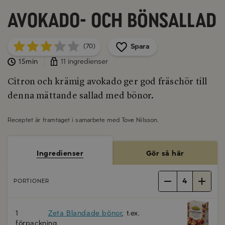
Avokado- och bönsallad
Spara
(70)
15min
11 ingredienser
Citron och krämig avokado ger god fräschör till
denna mättande sallad med bönor.
Receptet är framtaget i samarbete med
Tove Nilsson
.
Ingredienser
Gör så här
4
PORTIONER
1
Zeta Blandade bönor
, t.ex.
förpackning