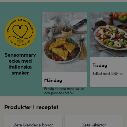
Måndag
Tisdag
Sensommarv
ecka med
Tisdag
italienska
smaker
Sallad med kikärtor
Måndag
Frasig fetaost med sallad
och picklad rödlök
Produkter i receptet
Zeta Blandade bönor
Zeta Kikärtor